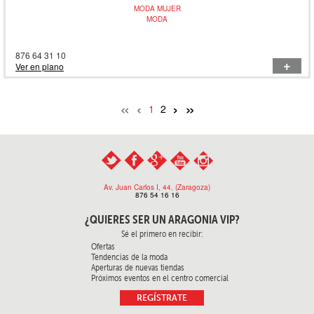
MODA MUJER
MODA
876 64 31 10
+
Ver en plano
«
‹
›
»
1
2
Av. Juan Carlos I, 44. (Zaragoza)
876 54 16 16
¿QUIERES SER
UN ARAGONIA VIP?
Sé el primero en recibir:
Ofertas
Tendencias de la moda
Aperturas de nuevas tiendas
Próximos eventos en el centro comercial
REGÍSTRATE