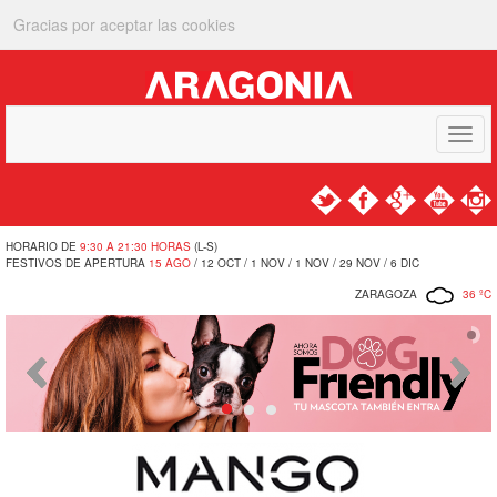
Gracias por aceptar las cookies
Toggle
navigat
HORARIO DE
9:30 A 21:30 HORAS
(L-S)
FESTIVOS DE APERTURA
15 AGO
/ 12 OCT / 1 NOV / 1 NOV / 29 NOV / 6 DIC
ZARAGOZA
36 ºC