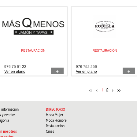
RESTAURACIÓN
RESTAURACIÓN
976 75 61 22
976 752 256
+
+
Ver en plano
Ver en plano
«
‹
›
»
1
2
e información
DIRECTORIO
s y eventos
Moda Mujer
agonia
Moda Hombre
Restauración
on nosotros
Cines
 espacios