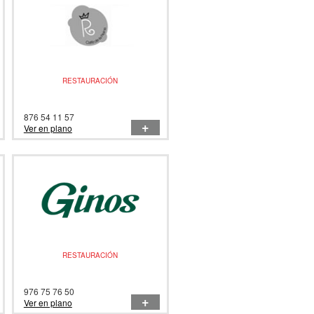
RESTAURACIÓN
876 54 11 57
+
Ver en plano
RESTAURACIÓN
976 75 76 50
+
Ver en plano