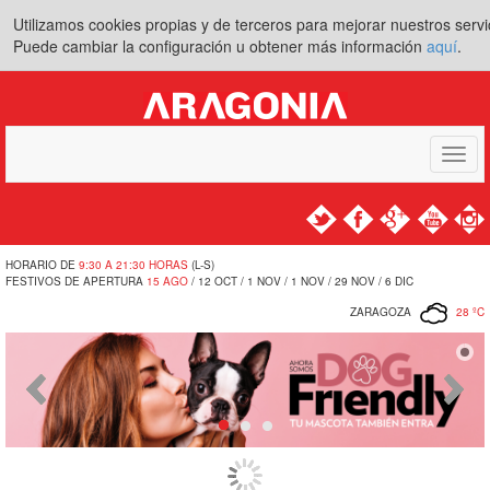
Utilizamos cookies propias y de terceros para mejorar nuestros ser
Puede cambiar la configuración u obtener más información
aquí
.
Toggle
navigat
HORARIO DE
9:30 A 21:30 HORAS
(L-S)
FESTIVOS DE APERTURA
15 AGO
/ 12 OCT / 1 NOV / 1 NOV / 29 NOV / 6 DIC
ZARAGOZA
28 ºC